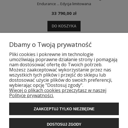
Endurance ... Edycja limitowana
33 790,00 zł
DO KOSZYKA
Dbamy o Twoją prywatność
Pliki cookies i pokrewne im technologie
umożliwiają poprawne działanie strony i pomagają
nam dostosować ofertę do Twoich potrzeb.
Możesz zaakceptować wykorzystanie przez nas
wszystkich tych plików i przejść do sklepu lub
dostosować użycie plików do swoich preferencji,
wybierając opcję "Dostosuj zgody".
Więcej o plikach cookies przeczytasz w naszej
POMOC
Polityce prywatności.
DOSTAWA
ZAAKCEPTUJ TYLKO NIEZBĘDNE
DOSTOSUJ ZGODY
GWARANCJA I ZWROTY