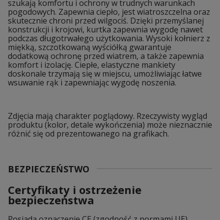
szukają komfortu i ochrony w trudnych warunkach
pogodowych. Zapewnia ciepło, jest wiatroszczelna oraz
skutecznie chroni przed wilgociś. Dzięki przemyślanej
konstrukcji i krojowi, kurtka zapewnia wygodę nawet
podczas długotrwałego użytkowania. Wysoki kołnierz z
miękką, szczotkowaną wyściółką gwarantuje
dodatkową ochronę przed wiatrem, a także zapewnia
komfort i izolację. Ciepłe, elastyczne mankiety
doskonale trzymają się w miejscu, umożliwiając łatwe
wsuwanie rąk i zapewniając wygodę noszenia.
Zdjęcia mają charakter poglądowy. Rzeczywisty wygląd
produktu (kolor, detale wykończenia) może nieznacznie
różnić się od prezentowanego na grafikach.
BEZPIECZEŃSTWO
Certyfikaty i ostrzeżenie
bezpieczeństwa
Posiada oznaczenie CE (zgodność z normami UE).