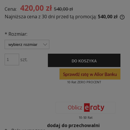
420,00 zł
Cena:
540,00 zł
Najniższa cena z 30 dni przed tą promocją:
540,00 zł
Je
30
*
Rozmiar:
mo
sp
szt.
DO KOSZYKA
10 Rat ZERO PROCENT
10-50 Rat
dodaj do przechowalni