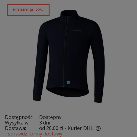
PROMOCJA: 22%
Dostępność:
Dostępny
Wysyłka w:
3 dni
Dostawa:
od 20,00 zł
- Kurier DHL
sprawdź formy dostawy
Cena nie zawiera ewentualnych kosztów płatności