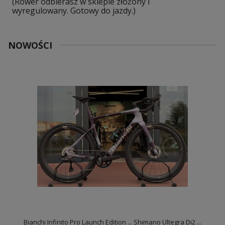
(Rower odbierasz w sklepie złożony i
wyregulowany. Gotowy do jazdy.)
NOWOŚCI
..
Bianchi Infinito Pro Launch Edition ... Shimano Ultegra Di2 ...
B