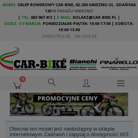
ADRES:
SKLEP ROWEROWY CAR-BIKE, 62-200 GNIEZNO UL. GDAŃSKA
120
W PASAŻU GNIEZNO
|
TEL:
603 967 413
|
E-MAIL:
KOLARZ@CAR-BIKE.PL
|
GODZ. OTWARCIA:
PONIEDZIAŁEK-PIĄTEK: 10:00-17:00 | SOBOTA:
10:00-15:00
ZAREJESTRUJ SIĘ
ZALOGUJ SIĘ
Obecnie ten model jest niedostępny w sklepie
internetowym. Zadzwoń i zapytaj o dostępność:
603