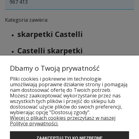
967 413
Kategoria zawiera:
skarpetki Castelli
Castelli skarpetki
skarpetki kolarskie Castelli
Dbamy o Twoją prywatność
Pliki cookies i pokrewne im technologie
umożliwiają poprawne działanie strony i pomagają
nam dostosować ofertę do Twoich potrzeb.
Możesz zaakceptować wykorzystanie przez nas
wszystkich tych plików i przejść do sklepu lub
dostosować użycie plików do swoich preferencji,
wybierając opcję "Dostosuj zgody".
Więcej o plikach cookies przeczytasz w naszej
POMOC
Polityce prywatności.
ZAAKCEPTUJ TYLKO NIEZBĘDNE