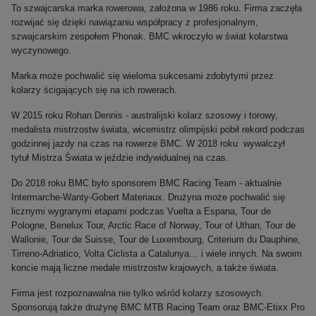
To szwajcarska marka rowerowa, założona w 1986 roku. Firma zaczęła
rozwijać się dzięki nawiązaniu współpracy z profesjonalnym,
szwajcarskim zespołem Phonak. BMC wkroczyło w świat kolarstwa
wyczynowego.
Marka może pochwalić się wieloma sukcesami zdobytymi przez
kolarzy ścigających się na ich rowerach.
W 2015 roku Rohan Dennis - australijski kolarz szosowy i torowy,
medalista mistrzostw świata, wicemistrz olimpijski pobił rekord podczas
godzinnej jazdy na czas na rowerze BMC. W 2018 roku
wywalczył
tytuł Mistrza Świata w jeździe indywidualnej na czas.
Do 2018 roku BMC było sponsorem BMC Racing Team - aktualnie
Intermarche-Wanty-Gobert Materiaux. Drużyna może pochwalić się
licznymi wygranymi etapami podczas Vuelta a Espana, Tour de
Pologne, Benelux Tour, Arctic Race of Norway, Tour of Uthan, Tour de
Wallonie, Tour de Suisse, Tour de Luxembourg, Criterium du Dauphine,
Tirreno-Adriatico, Volta Ciclista a Catalunya… i wiele innych. Na swoim
koncie mają liczne medale mistrzostw krajowych, a także świata.
Firma jest rozpoznawalna nie tylko wśród kolarzy szosowych.
Sponsorują także drużynę BMC MTB Racing Team oraz BMC-Etixx Pro