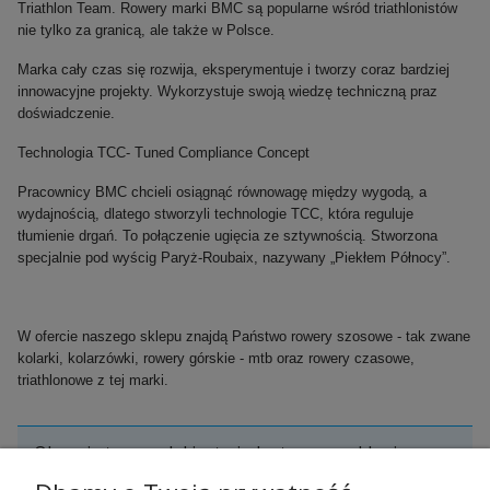
Triathlon Team. Rowery marki BMC są popularne wśród triathlonistów
nie tylko za granicą, ale także w Polsce.
Marka cały czas się rozwija, eksperymentuje i tworzy coraz bardziej
innowacyjne projekty. Wykorzystuje swoją wiedzę techniczną praz
doświadczenie.
Technologia TCC- Tuned Compliance Concept
Pracownicy BMC chcieli osiągnąć równowagę między wygodą, a
wydajnością, dlatego stworzyli technologie TCC, która reguluje
tłumienie drgań. To połączenie ugięcia ze sztywnością. Stworzona
specjalnie pod wyścig Paryż-Roubaix, nazywany „Piekłem Północy”.
W ofercie naszego sklepu znajdą Państwo rowery szosowe - tak zwane
kolarki, kolarzówki, rowery górskie - mtb oraz rowery czasowe,
triathlonowe z tej marki.
Obecnie ten model jest niedostępny w sklepie
internetowym. Zadzwoń i zapytaj o dostępność:
603