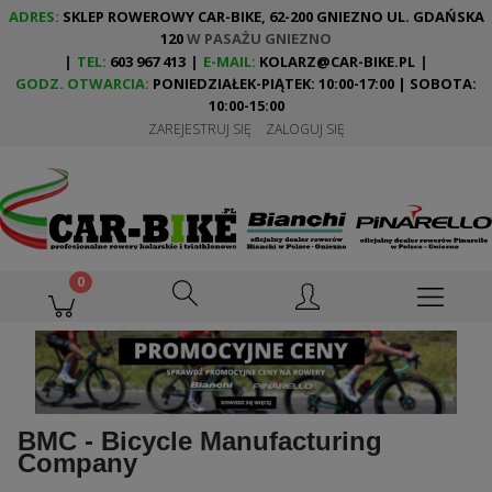
ADRES:
SKLEP ROWEROWY CAR-BIKE, 62-200 GNIEZNO UL. GDAŃSKA
120
W PASAŻU GNIEZNO
|
TEL:
603 967 413
|
E-MAIL:
KOLARZ@CAR-BIKE.PL
|
GODZ. OTWARCIA:
PONIEDZIAŁEK-PIĄTEK: 10:00-17:00 | SOBOTA:
10:00-15:00
ZAREJESTRUJ SIĘ
ZALOGUJ SIĘ
BMC - Bicycle Manufacturing
Company