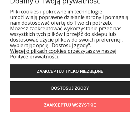
Dbamy o Twoją prywatność
967 413
Pliki cookies i pokrewne im technologie
umożliwiają poprawne działanie strony i pomagają
nam dostosować ofertę do Twoich potrzeb.
Możesz zaakceptować wykorzystanie przez nas
wszystkich tych plików i przejść do sklepu lub
dostosować użycie plików do swoich preferencji,
wybierając opcję "Dostosuj zgody".
Więcej o plikach cookies przeczytasz w naszej
POMOC
Polityce prywatności.
DOSTAWA
ZAAKCEPTUJ TYLKO NIEZBĘDNE
DOSTOSUJ ZGODY
GWARANCJA I ZWROTY
ZAAKCEPTUJ WSZYSTKIE
BIANCHI
POKAŻ PEŁNĄ WERSJĘ STRONY