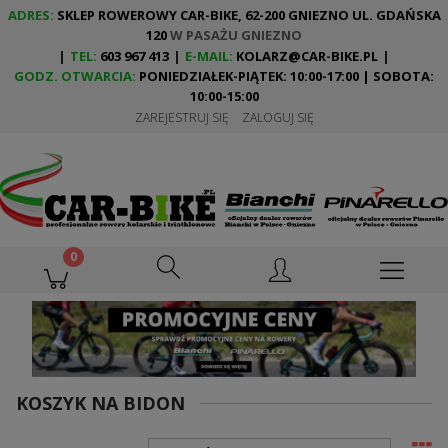
ADRES:
SKLEP ROWEROWY CAR-BIKE, 62-200 GNIEZNO UL. GDAŃSKA
120
W PASAŻU GNIEZNO
|
TEL:
603 967 413
|
E-MAIL:
KOLARZ@CAR-BIKE.PL
|
GODZ. OTWARCIA:
PONIEDZIAŁEK-PIĄTEK: 10:00-17:00 | SOBOTA:
10:00-15:00
ZAREJESTRUJ SIĘ
ZALOGUJ SIĘ
KOSZYK NA BIDON