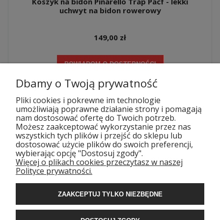
Koszyk na bidon Pinarello Trap Pacf - lekki
uchwyt na bidon rowerowy
149,00 zł
POWIADOM O DOSTĘPNOŚCI
Dbamy o Twoją prywatność
Pliki cookies i pokrewne im technologie
umożliwiają poprawne działanie strony i pomagają
nam dostosować ofertę do Twoich potrzeb.
Możesz zaakceptować wykorzystanie przez nas
wszystkich tych plików i przejść do sklepu lub
dostosować użycie plików do swoich preferencji,
wybierając opcję "Dostosuj zgody".
Więcej o plikach cookies przeczytasz w naszej
POMOC
Polityce prywatności.
DOSTAWA
ZAAKCEPTUJ TYLKO NIEZBĘDNE