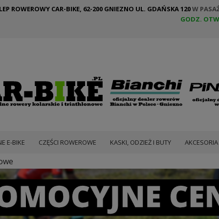
LEP ROWEROWY CAR-BIKE, 62-200 GNIEZNO UL. GDAŃSKA 120
W PASA
GODZ. OTW
E E-BIKE
CZĘŚCI ROWEROWE
KASKI, ODZIEŻ I BUTY
AKCESORI
sowe