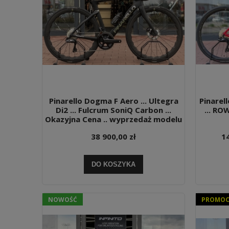
Pinarello Dogma F Aero ... Ultegra
Pinarell
Di2 ... Fulcrum SoniQ Carbon ...
... RO
Okazyjna Cena .. wyprzedaż modelu
38 900,00 zł
14
DO KOSZYKA
NOWOŚĆ
PROMOCJ