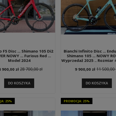
o F5 Disc ... Shimano 105 Di2
Bianchi Infinito Disc ... End
WER NOWY ... Furious Red ...
Shimano 105 ... NOWY RO
Model 2024
Wyprzedaż 2025 .. Rozmiar 4
28 700,00 zł
11 500,00 
 900,00 zł
9 900,00 zł
DO KOSZYKA
DO KOSZYKA
A: 25%
PROMOCJA: 25%