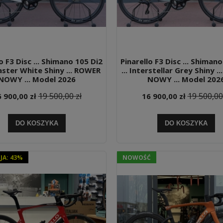
o F3 Disc ... Shimano 105 Di2
Pinarello F3 Disc ... Shiman
baster White Shiny ... ROWER
... Interstellar Grey Shiny .
NOWY ... Model 2026
NOWY ... Model 202
19 500,00 zł
19 500,00
 900,00 zł
16 900,00 zł
DO KOSZYKA
DO KOSZYKA
A: 43%
NOWOŚĆ