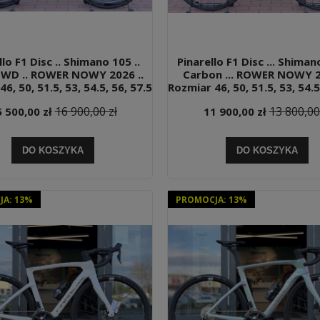
llo F1 Disc .. Shimano 105 ..
Pinarello F1 Disc ... Shimano
FWD .. ROWER NOWY 2026 ..
Carbon ... ROWER NOWY 20
6, 50, 51.5, 53, 54.5, 56, 57.5
Rozmiar 46, 50, 51.5, 53, 54.5
16 900,00 zł
13 800,00
 500,00 zł
11 900,00 zł
DO KOSZYKA
DO KOSZYKA
A: 13%
PROMOCJA: 13%