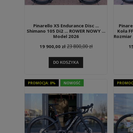
Pinarello X5 Endurance Disc ...
Pinare
Shimano 105 Di2 ... ROWER NOWY ...
Koła F
Model 2026
Rozmiar 4
23 800,00 zł
19 900,00 zł
15
DO KOSZYKA
PROMOCJA: 8%
NOWOŚĆ
PROMOCJ