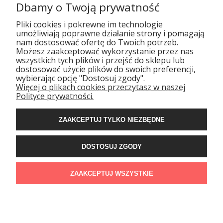
rękawice Bianchi
Dbamy o Twoją prywatność
Pliki cookies i pokrewne im technologie
umożliwiają poprawne działanie strony i pomagają
nam dostosować ofertę do Twoich potrzeb.
Możesz zaakceptować wykorzystanie przez nas
wszystkich tych plików i przejść do sklepu lub
dostosować użycie plików do swoich preferencji,
wybierając opcję "Dostosuj zgody".
Więcej o plikach cookies przeczytasz w naszej
POMOC
Polityce prywatności.
DOSTAWA
ZAAKCEPTUJ TYLKO NIEZBĘDNE
DOSTOSUJ ZGODY
GWARANCJA I ZWROTY
ZAAKCEPTUJ WSZYSTKIE
BIANCHI
POKAŻ PEŁNĄ WERSJĘ STRONY