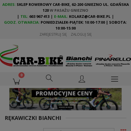
ADRES:
SKLEP ROWEROWY CAR-BIKE, 62-200 GNIEZNO UL. GDAŃSKA
120
W PASAŻU GNIEZNO
|
TEL:
603 967 413
|
E-MAIL:
KOLARZ@CAR-BIKE.PL
|
GODZ. OTWARCIA:
PONIEDZIAŁEK-PIĄTEK: 10:00-17:00 | SOBOTA:
10:00-15:00
ZAREJESTRUJ SIĘ
ZALOGUJ SIĘ
RĘKAWICZKI BIANCHI