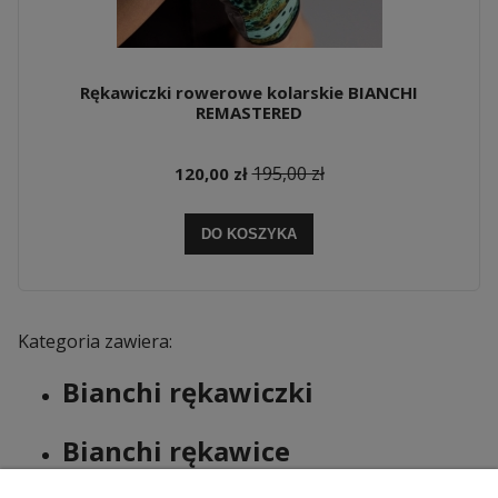
Rękawiczki rowerowe kolarskie BIANCHI
REMASTERED
195,00 zł
120,00 zł
DO KOSZYKA
Kategoria zawiera:
Bianchi rękawiczki
Bianchi rękawice