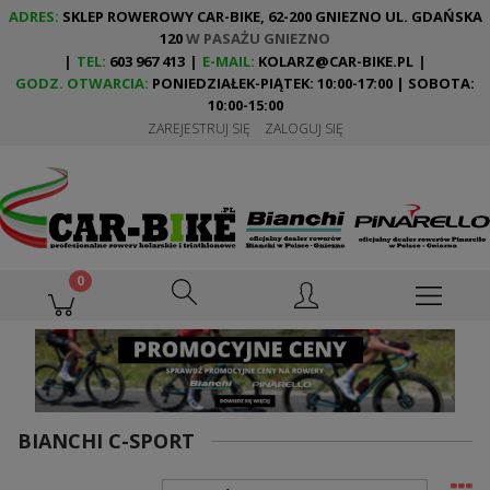
ADRES:
SKLEP ROWEROWY CAR-BIKE, 62-200 GNIEZNO UL. GDAŃSKA
120
W PASAŻU GNIEZNO
|
TEL:
603 967 413
|
E-MAIL:
KOLARZ@CAR-BIKE.PL
|
GODZ. OTWARCIA:
PONIEDZIAŁEK-PIĄTEK: 10:00-17:00 | SOBOTA:
10:00-15:00
ZAREJESTRUJ SIĘ
ZALOGUJ SIĘ
BIANCHI C-SPORT